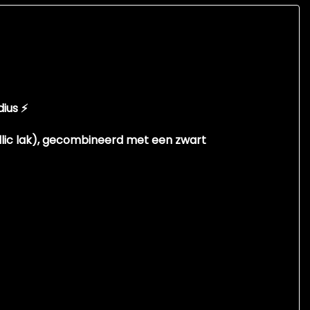
dius
⚡
ic lak)
, gecombineerd met een
zwart