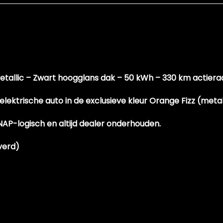
Sportvelgen
Interieur
Achterbank in delen neerklapbaar
Bestuurdersstoel in hoogte verstelbaar
etallic – Zwart hoogglans dak – 50 kWh – 330 km actiera
Binnenspiegel automatisch dimmend
 elektrische auto
in de exclusieve kleur
Orange Fizz (metall
Electronic climate control
NAP-logisch
en altijd
dealer onderhouden
.
Elektrische ramen achter
Elektrische ramen voor
verd)
Elektrische ramen voor en achter
Lederen bekleding
Lederen interieur
Sportstoelen