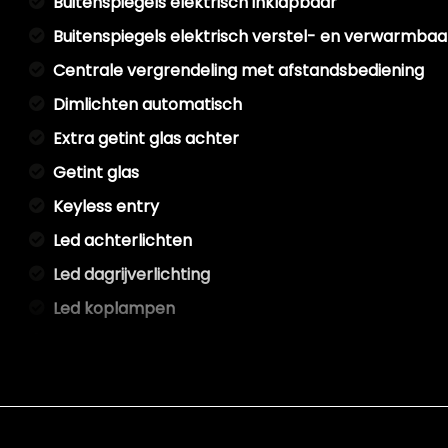
Buitenspiegels elektrisch inklapbaar
Buitenspiegels elektrisch verstel- en verwarmbaa
Centrale vergrendeling met afstandsbediening
Dimlichten automatisch
Extra getint glas achter
Getint glas
Keyless entry
Led achterlichten
Led dagrijverlichting
Led koplampen
Lichtmetalen velgen 16"
Metaalkleur
Park distance control
Parkeersensor achter