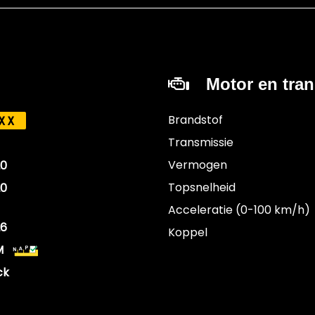
Motor en tra
Brandstof
XX
Transmissie
Vermogen
20
Topsnelheid
20
Acceleratie (0-100 km/h)
26
Koppel
M
ck