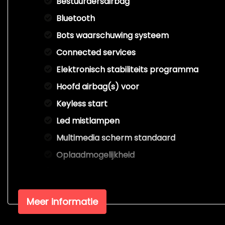
Bestuurdersairbag
Bluetooth
Bots waarschuwing systeem
Connected services
Elektronisch stabiliteits programma
Hoofd airbag(s) voor
Keyless start
Led mistlampen
Multimedia scherm standaard
Oplaadmogelijkheid
Passagiersairbag
Rijstrooksensor met correctie
Meer informatie
Volledig digitaal instrumentenpaneel
Warmtepomp