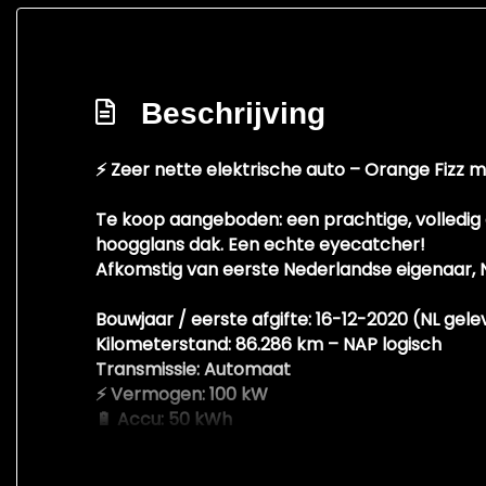
Zij airbag(s) voor
Zwarte (glans) exterieur delen
Beschrijving
⚡
Zeer nette elektrische auto – Orange Fizz m
Te koop aangeboden: een
prachtige, volledig
hoogglans dak
. Een echte eyecatcher!
Afkomstig van
eerste Nederlandse eigenaar
,
Bouwjaar / eerste afgifte:
16-12-2020 (NL gele
Kilometerstand:
86.286 km –
NAP logisch
Transmissie:
Automaat
⚡
Vermogen:
100 kW
🔋
Accu:
50 kWh
📄
AVILOO batterijcertificaat aanwezig (92%)
🔋
Accugezondheid:
92%