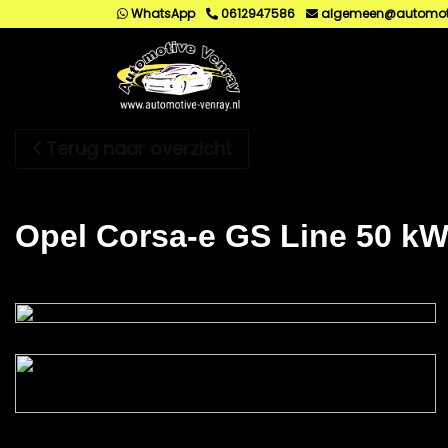
WhatsApp
0612947586
algemeen@automoti
Terug naar overzicht
Opel Corsa-e GS Line 50 kWh