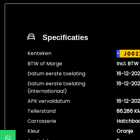
Specificaties
Kenteken
J002
NL
BTW of Marge
Incl. BTW
Datum eerste toelating
16-12-20
Datum eerste toelating
16-12-20
(internationaal)
APK vervaldatum
16-12-20
Tellerstand
86.286 K
Carrosserie
Hatchba
Kleur
Oranje