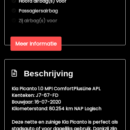
Hoofd airbag(s) voor
Passagiersairbag
Zij airbag(s) voor
Interieur
Meer informatie
Achterbank in delen neerklapbaar
Airco
Bestuurdersstoel in hoogte verstelbaar
Beschrijving
Elektrische ramen achter
Elektrische ramen voor
Kia Picanto 1.0 MPI ComfortPlusLine APL
Kenteken: J7-67-FD
Stuur verstelbaar
Bouwjaar: 16-07-2020
Stuurbekrachtiging
Kilometerstand: 80.254 km NAP Logisch
Exterieur
Deze nette en zuinige Kia Picanto is perfect als
stadsauto of voor dagelijks gebruik. Dankzij zijn