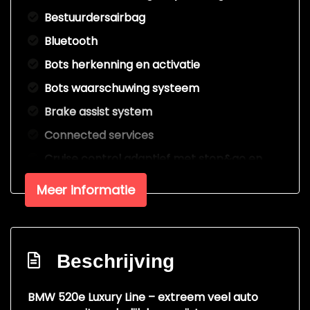
Bestuurdersairbag
Bluetooth
Bots herkenning en activatie
Bots waarschuwing systeem
Brake assist system
Connected services
Cruise control adaptief met stop&go en
stuurhulp
Meer informatie
Dashboardcamera
Dodehoek detectie
Dodehoekdetectie met correctie
Beschrijving
Draadloze telefoonlader
Elektronisch stabiliteits programma
BMW 520e Luxury Line – extreem veel auto