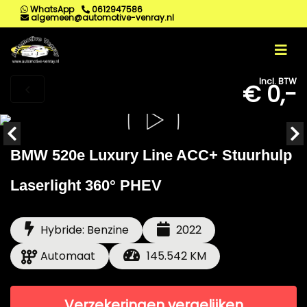
WhatsApp
0612947586
algemeen@automotive-venray.nl
Incl. BTW
€ 0,-
BMW 520e Luxury Line ACC+ Stuurhulp
Laserlight 360° PHEV
Hybride: Benzine
2022
Automaat
145.542 KM
Verzekeringen vergelijken