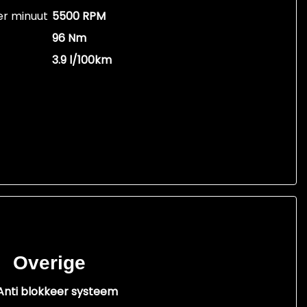
er minuut
5500 RPM
96 Nm
3.9 l/100km
Overige
Anti blokkeer systeem