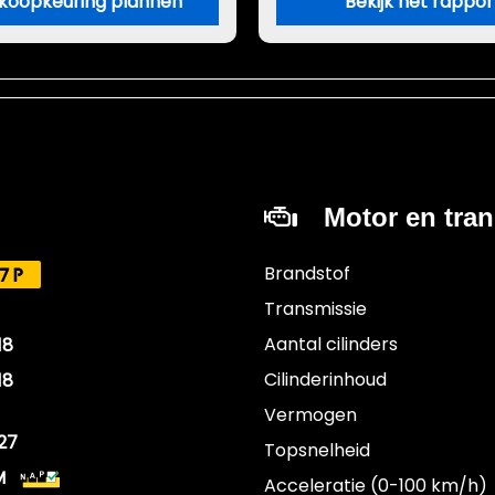
koopkeuring plannen
Bekijk het rappor
Motor en tra
Brandstof
7P
Transmissie
Aantal cilinders
18
Cilinderinhoud
18
Vermogen
27
Topsnelheid
M
Acceleratie (0-100 km/h)