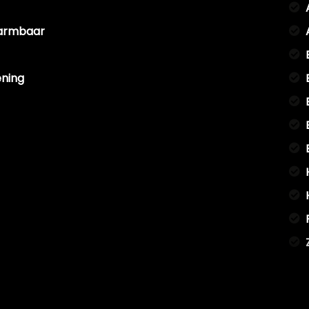
warmbaar
ening