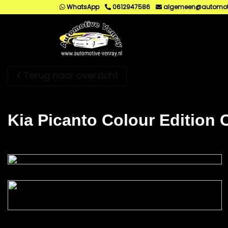
WhatsApp
0612947586
algemeen@automoti
Terug naar overzicht
Kia Picanto Colour Edition 