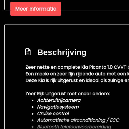
Airco
Meer informatie
Bestuurdersstoel in hoogte verstelbaar
Electronic climate control
Elektrische ramen achter
Elektrische ramen voor
Beschrijving
Stuur en versnellingspook (kunst)leder
Stuur verstelbaar
Zeer nette en complete Kia Picanto 1.0 CVVT 
Een mooie en zeer fijn rijdende auto met een 
Stuurbekrachtiging
Deze Kia is rijk uitgerust en ideaal als zuinige
Zeer Rijk Uitgerust met onder andere:
Achteruitrijcamera
Navigatiesysteem
Cruise control
Automatische airconditioning / ECC
Bluetooth telefoonvoorbereiding