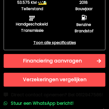
53.575 KM
2018
Tellerstand
Bouwjaar
Handgeschakeld
Benzine
Transmissie
Brandstof
Toon alle specificaties
Financiering aanvragen
Verzekeringen vergelijken
Direct contact opnemen? Bel 0612947586!
Stuur een WhatsApp bericht!