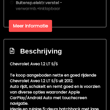
Buitensp.elektr.verstel -
verwarmb.+inklapbaar
Buitenspiegels in carrosseriekleur
Centrale vergrendeling met
Meer informatie
afstandsbediening
Extra getint glas achter
Lichtmetalen velgen 15"
Beschrijving
Interieur
Chevrolet Aveo 1.2 LT S/S
Airco
Te koop aangeboden nette en goed rijdende
Armsteun voor
Chevrolet Aveo 1.2 LT S/S uit 2012.
Elektrische ramen achter
Auto rijdt, schakelt en remt goed en is voorzien
van diverse opties waaronder Apple
Elektrische ramen voor
CarPlay/Android Auto met touchscreen
Stuur verstelbaar
navigatie.
Ideale en zuinige 5-deurs hatchback met lage