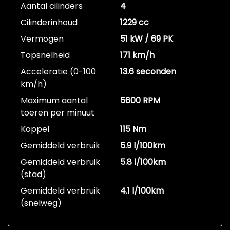
Aantal cilinders
4
Cilinderinhoud
1229 cc
Vermogen
51 kW / 69 PK
Topsnelheid
171 km/h
Acceleratie (0-100
13.6 seconden
km/h)
Maximum aantal
5600 RPM
toeren per minuut
Koppel
115 Nm
Gemiddeld verbruik
5.9 l/100km
Gemiddeld verbruik
5.8 l/100km
(stad)
Gemiddeld verbruik
4.1 l/100km
(snelweg)