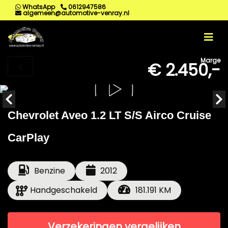
WhatsApp
0612947586
algemeen@automotive-venray.nl
Marge
€ 2.450,-
Chevrolet Aveo 1.2 LT S/S Airco Cruise
CarPlay
Benzine
2012
Handgeschakeld
181.191 KM
Verzekeringen vergelijken