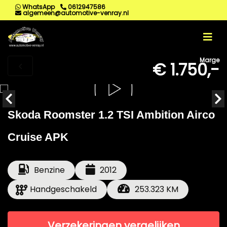
WhatsApp
0612947586
algemeen@automotive-venray.nl
Marge
€ 1.750,-
Skoda Roomster 1.2 TSI Ambition Airco
Cruise APK
Benzine
2012
Handgeschakeld
253.323 KM
Verzekeringen vergelijken