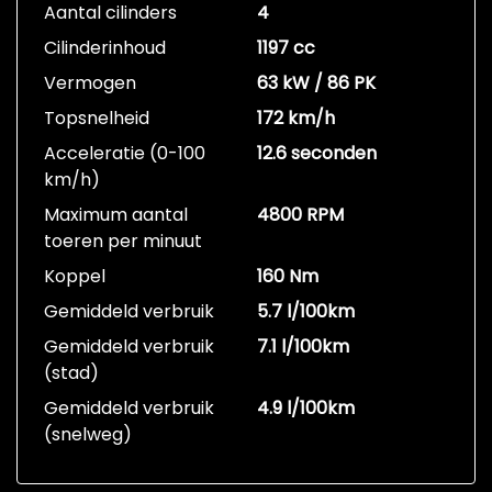
Aantal cilinders
4
Cilinderinhoud
1197 cc
Vermogen
63 kW / 86 PK
Topsnelheid
172 km/h
Acceleratie (0-100
12.6 seconden
km/h)
Maximum aantal
4800 RPM
toeren per minuut
Koppel
160 Nm
Gemiddeld verbruik
5.7 l/100km
Gemiddeld verbruik
7.1 l/100km
(stad)
Gemiddeld verbruik
4.9 l/100km
(snelweg)