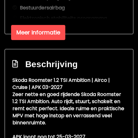
Bestuurdersairbag
Elektronisch stabiliteits programma
Passagiersairbag
Meer informatie
Zij airbag(s) voor
Interieur
Beschrijving
Airco
Bestuurdersstoel in hoogte verstelbaar
Skoda Roomster 1.2 TSI Ambition | Airco |
Elektrische ramen voor
Cruise | APK 03-2027
Zeer nette en goed rijdende Skoda Roomster
Stuur verstelbaar
1.2 TSI Ambition. Auto rijdt, stuurt, schakelt en
Stuurbekrachtiging
remt echt perfect. Ideale ruime en praktische
MPV met hoge instap en verrassend veel
binnenruimte.
APK loopt nog tot 25-03-2027.