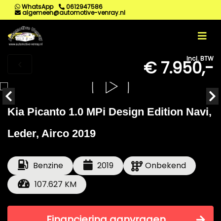
WhatsApp
0612947586
algemeen@automotive-venray.nl
Incl. BTW
€ 7.950,-
Kia Picanto 1.0 MPi Design Edition Navi,
Leder, Airco 2019
Benzine
2019
Onbekend
107.627 KM
Financiering aanvragen