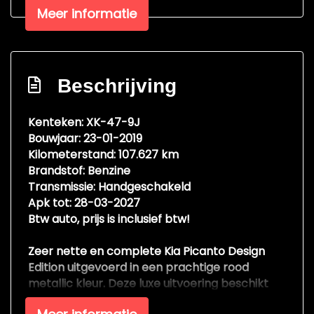
Meer informatie
Lederen interieur
Overige
Anti blokkeer systeem
Beschrijving
Anti doorslip regeling
Kenteken: XK-47-9J
Bestuurdersairbag
Bouwjaar: 23-01-2019
Camera achterzijde
Kilometerstand: 107.627 km
Brandstof: Benzine
Climate control
Transmissie: Handgeschakeld
Apk tot: 28-03-2027
Btw auto, prijs is inclusief btw!
Zeer nette en complete Kia Picanto Design
Edition uitgevoerd in een prachtige rood
metallic kleur. Deze luxe uitvoering beschikt
over veel extra’s en heeft een sportieve en