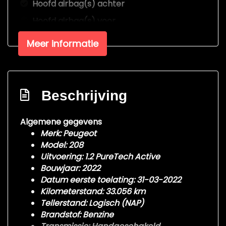
Hoofd airbag(s) achter
Hoofd airbag(s) voor
Passagiersairbag
Meer informatie
Rijstrooksensor met correctie
Zij airbag(s) voor
Exterieur
Beschrijving
Achterspoiler
Algemene gegevens
Buitenspiegels elektrisch inklapbaar
Merk: Peugeot
Model: 208
Buitenspiegels elektrisch verstelbaar
Uitvoering: 1.2 PureTech Active
Buitenspiegels in carrosseriekleur
Bouwjaar: 2022
Datum eerste toelating: 31-03-2022
Buitenspiegels verwarmbaar
Kilometerstand: 33.056 km
Centrale vergrendeling met
Tellerstand: Logisch (NAP)
afstandsbediening
Brandstof: Benzine