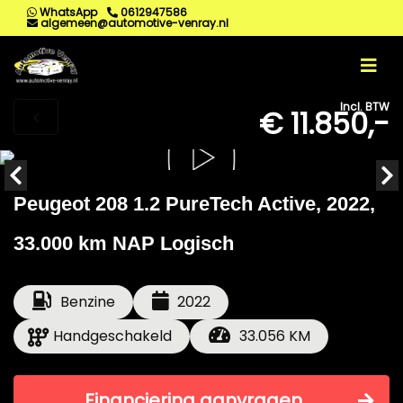
WhatsApp
0612947586
algemeen@automotive-venray.nl
Incl. BTW
€ 11.850,-
Peugeot 208 1.2 PureTech Active, 2022,
33.000 km NAP Logisch
Benzine
2022
Handgeschakeld
33.056 KM
Financiering aanvragen