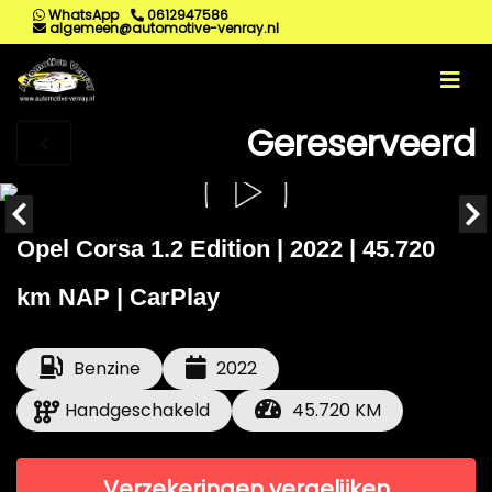
WhatsApp
0612947586
algemeen@automotive-venray.nl
Gereserveerd
Opel Corsa 1.2 Edition | 2022 | 45.720
km NAP | CarPlay
Benzine
2022
Handgeschakeld
45.720 KM
Verzekeringen vergelijken