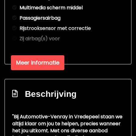
Multimedia scherm middel
Passagiersairbag
Rijstrooksensor met correctie
Zij airbag(s) voor
Interieur
Meer informatie
Achterbank in delen neerklapbaar
Airco
Bestuurdersstoel in hoogte verstelbaar
Beschrijving
Elektrische ramen voor
Stuur verstelbaar
"Bij Automotive-Venray in Vredepeel staan we
Stuurbekrachtiging snelheidsafhankelijk
altijd klaar om jou te helpen, precies wanneer
Veiligheid
het jou uitkomt. Met ons diverse aanbod